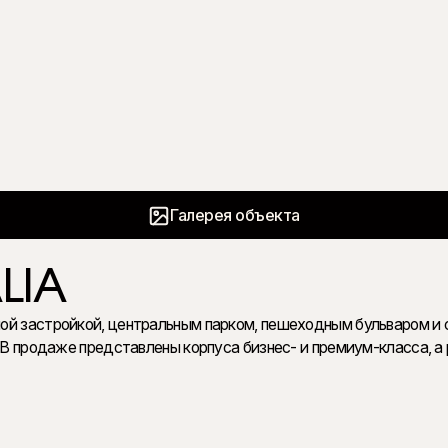
Получить подробности в WhatsApp
Галерея объекта
LIA
ой застройкой, центральным парком, пешеходным бульваром и
. В продаже представлены корпуса бизнес- и премиум-класса, а