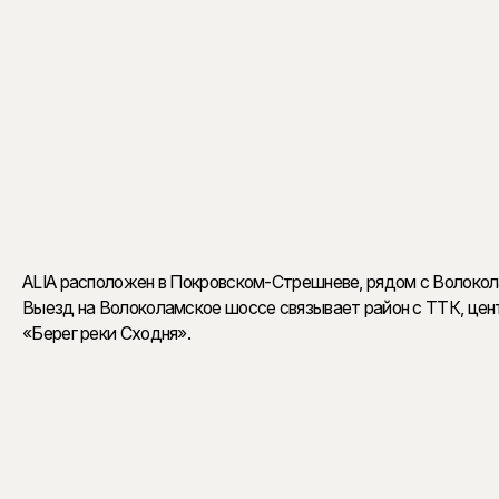
Премиальное наполнен
Престиж ALIA формируют редкие планировки и высок
гостиными. В отдельных лотах предусмотрены высок
доступ на этаж на лифте.
ALIA расположен в Покровском-Стрешневе, рядом с Волокол
Выезд на Волоколамское шоссе связывает район с ТТК, цен
«Берег реки Сходня».