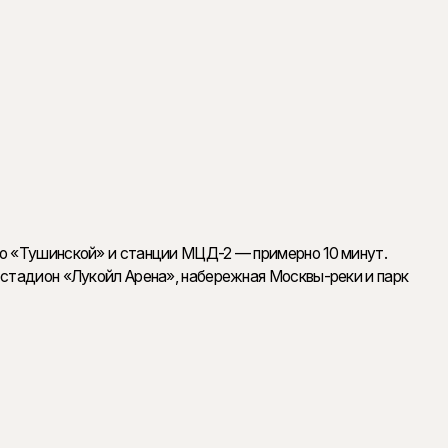
-спальнями, постирочными и просторными кухнями-
лобби, консьерж-сервис, подземный паркинг и
о «Тушинской» и станции МЦД-2 — примерно 10 минут.
 стадион «Лукойл Арена», набережная Москвы-реки и парк