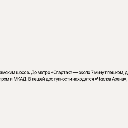
ие
ий уровень приватности: квартиры с террасами, угловым остеклением, мастер
ие потолки и возможность установки камина. Дополняют формат дизайнерские 
амским шоссе. До метро «Спартак» — около 7 минут пешком, д
тром и МКАД. В пешей доступности находятся «Чкалов Арена»,