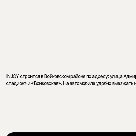
Премиальное наполнен
Престиж квартир INJOY формируют потолки высотой 3
всего 4–7 квартир. Три просторных гранд-лобби вкл
непосредственно к квартире.
INJOY строится в Войковском районе по адресу: улица Адм
стадион» и «Войковская». На автомобиле удобно выезжать н