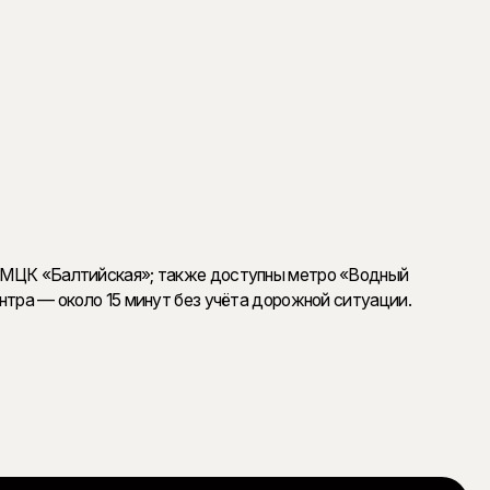
ы и пентхаусы. На типовом этаже запроектировано
 паркинга можно подняться на лифте
 — МЦК «Балтийская»; также доступны метро «Водный
нтра — около 15 минут без учёта дорожной ситуации.