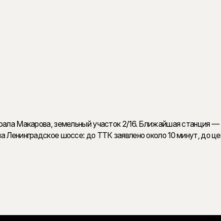
ие
,1–3,85 м, большие и угловые окна с обзором до 270°, мастер-спальни, террас
ючают коворкинги, лаунж-зоны, детские пространства и ресепшн. Из подземного
ирала Макарова, земельный участок 2/16. Ближайшая станция
а Ленинградское шоссе: до ТТК заявлено около 10 минут, до це