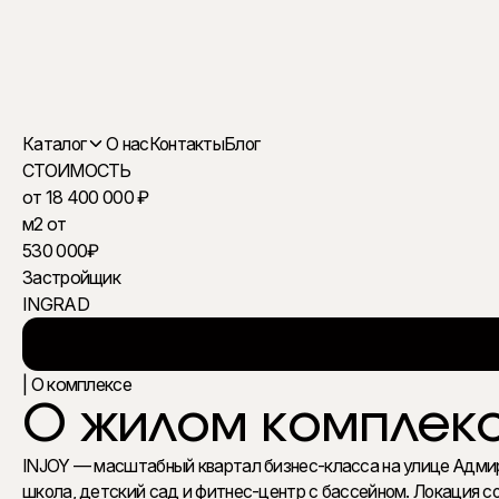
Каталог
О нас
Контакты
Блог
СТОИМОСТЬ
от 18 400 000 ₽
ЖИЛЫЕ КОМПЛЕКСЫ
м2 от
530 000₽
Застройщик
ОФИСНАЯ НЕДВИЖИМОСТЬ
INGRAD
ОСОБНЯКИ В МОСКВЕ
| О комплексе
О жилом комплекс
INJOY — масштабный квартал бизнес-класса на улице Адмир
школа, детский сад и фитнес-центр с бассейном. Локация 