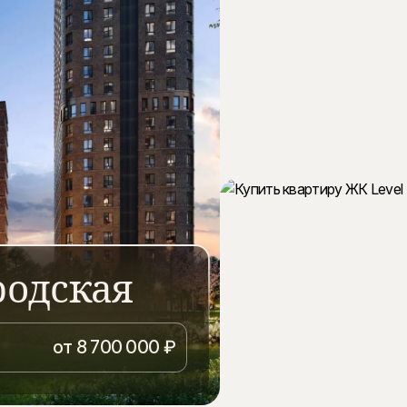
одская
ласса в активно
ся всего в 10 минутах
от 8 700 000 ₽
родская». В рамках проекта
тное проживание с удобной