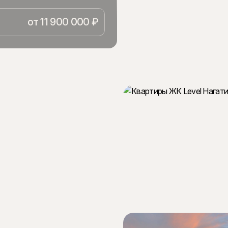
азвивающемся Бутырском
н от 19 до 58 этажей,
от 11 900 000 ₽
анорамными окнами в пол,
шениями.