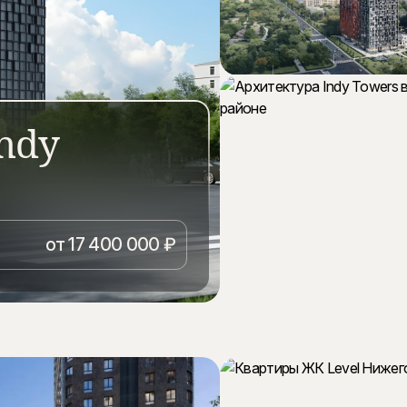
ndy
ёвском районе Москвы.
ое остекление, три
от 17 400 000 ₽
ть к станции Зорге.