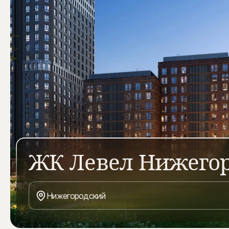
ЖК Левел Нижегор
Новый жилой комплекс Level Нижегородский комфорт-к
развивающемся Нижегородском районе Москвы, находит
Нижегородский
пешком от станции метро, БКЛ, МЦК и МЦД-4 «Нижего
будет возведено 8 корпусов, предоставляющих комфор
транспортной доступностью.