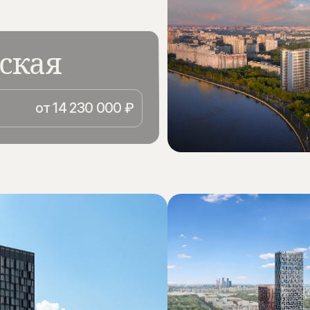
ская
линии берега реки Москвы в
личается элегантной и
от 14 230 000 ₽
YPE. Здесь закрытая
з окон жилых помещений
 и достопримечательности.