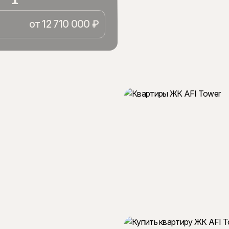
бов в стиле современного
х районов Москвы. Проект
от 12 710 000 ₽
ds, он был отмечен за свои
ную подсветку и арт-
исы от управляющей