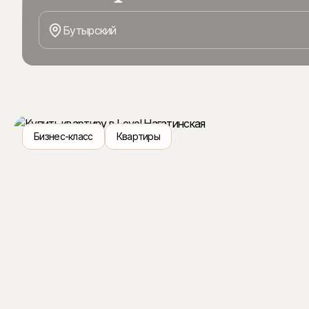
Upside Towers — квартал небоскребов в динамично р
районе. На территории 7 га возводится 5 высотных баше
Бутырский
названных в честь главных вершин земли. Квартиры с п
высокими потолками и современными инженерными ре
Бизнес-класс
Квартиры