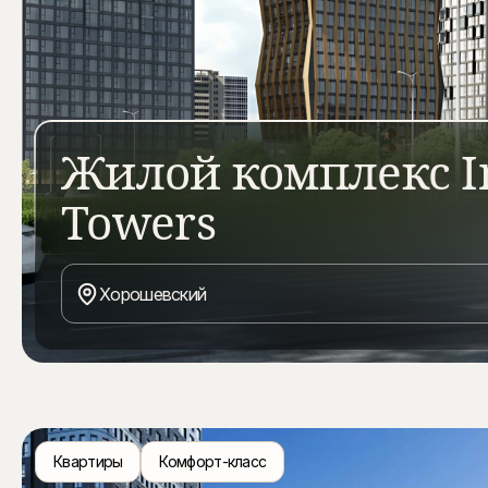
Жилой комплекс I
Towers
Indy Towers — жилой комплекс бизнес-класса в Хорош
Проект выделяют пять разновысотных башен, панорамн
Хорошевский
тематических сада, собственный SPA-комплекс и близос
Квартиры
Комфорт-класс