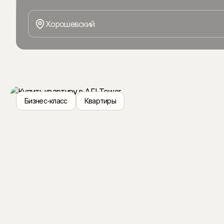
Проект «Зорге 9» состоит из трёх элегантных небоскре
Нью-Йорка и расположен в одном из самых престижны
Хорошевский
получил международную премию European Property Awar
элегантные формы, панорамное остекление, архитектур
объекты. Для резидентов доступны премиальные серв
компании: консьерж и беллмен, охрана.
Бизнес-класс
Квартиры