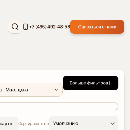
+7 (495) 492-48-58
Связаться с нами
ек
Больше фильтров
а - Макс. цена
Умолчанию
 карте
Сортировать по