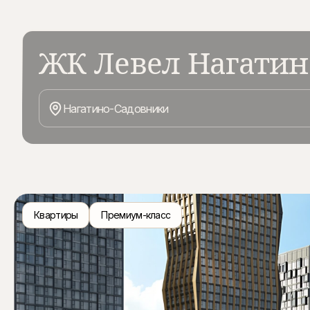
ЖК Левел Нагатин
Новый комплекс высокого уровня расположен на первой 
развивающемся районе Нагатино-Садовники. Проект от
Нагатино-Садовники
стильной архитектурой, разработанной бюро ARCH(E)T
охраняемая территория и развитая инфраструктура. И
открывается живописный вид на извилины реки Москвы
Квартиры
Премиум-класс