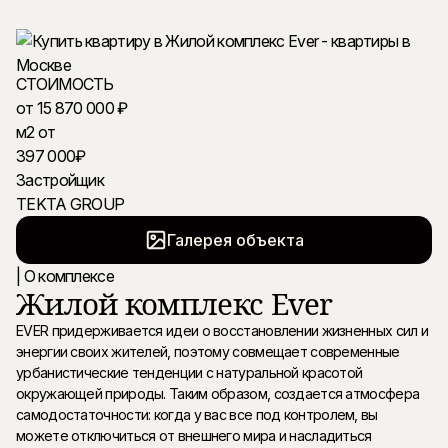
Калужская
Получить подробности в WhatsApp
СТОИМОСТЬ
от 15 870 000 ₽
м2 от
397 000₽
Застройщик
TEKTA GROUP
Галерея объекта
| О комплексе
Жилой комплекс Ever
EVER придерживается идеи о восстановлении жизненных сил и
энергии своих жителей, поэтому совмещает современные
урбанистические тенденции с натуральной красотой
окружающей природы. Таким образом, создается атмосфера
самодостаточности: когда у вас все под контролем, вы
можете отключиться от внешнего мира и насладиться