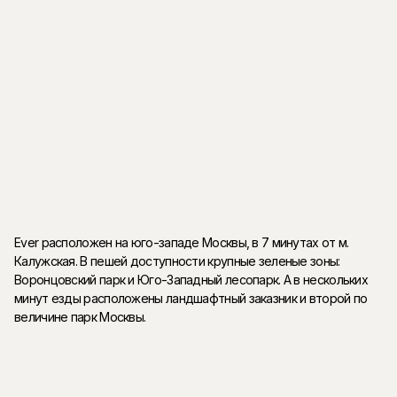
ландшафтный заказник и второй по величине парк в Москве.
Планировки
Функциональные планировочные решения и редкие форматы:
мастер-спальни с собственными гардеробными и ванными
комнатами, возможность объединения квартир, просторные
террасы, французские балконы, квартиры с зимними садами.
Ever расположен на юго-западе Москвы, в 7 минутах от м.
Калужская. В пешей доступности крупные зеленые зоны:
Воронцовский парк и Юго-Западный лесопарк. А в нескольких
минут езды расположены ландшафтный заказник и второй по
величине парк Москвы.