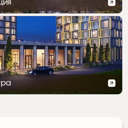
ция
ых пространствах установлены панорамные окна, которые
нного света. Окна в пол в 85% квартир и общественных
 максимум естественного освещения, а за комфортный
фективное стекло и встроенные внутрипольные
ура
ольшое внимание уделялось комфорту будущих жителей.
са расположится внутренняя инфраструктура, где
свежий хлеб в пекарне, выпить капучино в кафе,
ресторане или сменить образ в салоне красоты. Здесь
азовательный центр, аптека, химчистка, винотека и