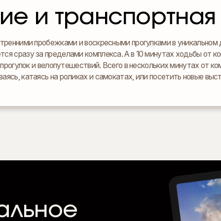
ие и транспортная 
утренними пробежками и воскресными прогулками в уникальном 
ется сразу за пределами комплекса. А в 10 минутах ходьбы от 
прогулок и велопутешествий. Всего в нескольких минутах от ко
ваясь, катаясь на роликах и самокатах, или посетить новые выс
альное