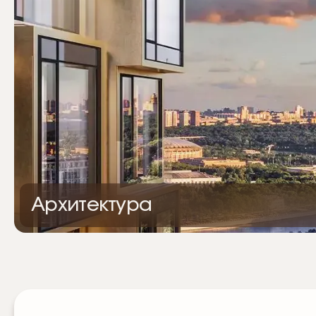
Архитектура
Вентилируемые фасады жилого комплекса Hide выполнены
анодированного алюминия и выдержаны в оригинальной ц
антрацитовом, латунном и серебристом оттенках. Балко
остеклены с применением триплекса и алюминиевого про