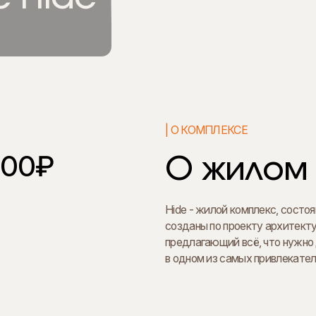
| О КОМПЛЕКСЕ
000₽
О жилом 
Hide - жилой комплекс, состо
созданы по проекту архитекту
предлагающий всё, что нужно
в одном из самых привлекате