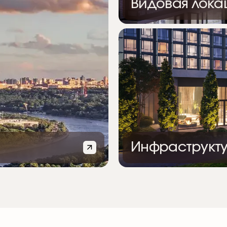
Видовая лока
В квартирах и общественн
пропускают много естестве
пространств обеспечивают
климат отвечают энергоэф
конвекторы.
Инфраструкт
 из стекла и
При создании комплекса б
ветовой гамме:
На первых этажах комплек
ны и лоджии целиком
жители смогут приобрести 
филя.
встретиться с друзьями в 
начнет работу детский обр
многое другое.