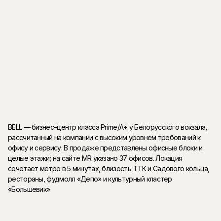
BELL рассчитан на компании, которым важны статус,
технологичность и гибкость пространства. Офисы передаются
в Shell&Core, что позволяет создать интерьер под
корпоративные стандарты. Высокие потолки, панорамные окна,
инженерия, подземный паркинг, лобби и сервисная
инфраструктура усиливают престиж владения офисом у
Белорусской.
BELL — бизнес-центр класса Prime/A+ у Белорусского вокзала,
рассчитанный на компании с высоким уровнем требований к
офису и сервису. В продаже представлены офисные блоки и
целые этажи; на сайте MR указано 37 офисов. Локация
сочетает метро в 5 минутах, близость ТТК и Садового кольца,
рестораны, фудмолл «Депо» и культурный кластер
«Большевик»