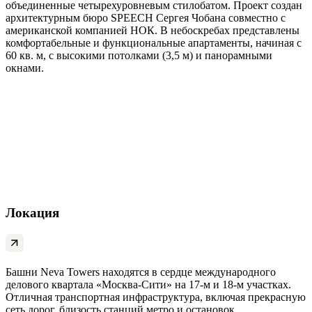
объединенные четырехуровневым стилобатом. Проект создан
архитектурным бюро SPEECH Сергея Чобана совместно с
американской компанией НОК. В небоскребах представлены
комфортабельные и функциональные апартаменты, начиная с
60 кв. м, с высокими потолками (3,5 м) и панорамными
окнами.
Локация
Башни Neva Towers находятся в сердце международного
делового квартала «Москва-Сити» на 17-м и 18-м участках.
Отличная транспортная инфраструктура, включая прекрасную
сеть дорог, близость станций метро и остановок