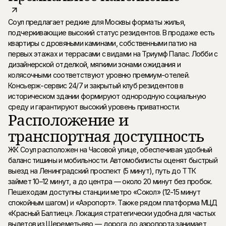
Соул предлагает редкие для Москвы форматы жилья,
подчеркивающие высокий статус резидентов. В продаже есть
квартиры с дровяными каминами, собственными патио на
первых этажах и террасами с видами на Триумф Палас. Лобби с
дизайнерской отделкой, мягкими зонами ожидания и
колясочными соответствуют уровню премиум-отелей.
Консьерж-сервис 24/7 и закрытый клуб резидентов в
историческом здании формируют однородную социальную
среду и гарантируют высокий уровень приватности.
Расположение и
транспортная доступность
ЖК Соул расположен на Часовой улице, обеспечивая удобный
баланс тишины и мобильности. Автомобилисты оценят быстрый
выезд на Ленинградский проспект (5 минут), путь до ТТК
займет 10–12 минут, а до центра — около 20 минут без пробок.
Пешеходам доступны станции метро «Сокол» (12-15 минут
спокойным шагом) и «Аэропорт». Также рядом платформа МЦД
«Красный Балтиец». Локация стратегически удобна для частых
вылетов из Шереметьево — дорога до аэропорта занимает