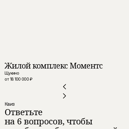
Жилой комплекс Моментс
Ж
Щукино
Пр
от 18 100 000 ₽
от
Квиз
Ответьте
на 6 вопросов, чтобы