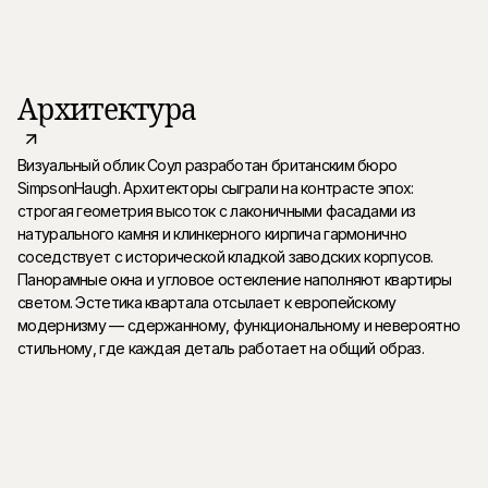
Архитектура
Визуальный облик Соул разработан британским бюро
SimpsonHaugh. Архитекторы сыграли на контрасте эпох:
строгая геометрия высоток с лаконичными фасадами из
натурального камня и клинкерного кирпича гармонично
соседствует с исторической кладкой заводских корпусов.
Панорамные окна и угловое остекление наполняют квартиры
светом. Эстетика квартала отсылает к европейскому
модернизму — сдержанному, функциональному и невероятно
стильному, где каждая деталь работает на общий образ.