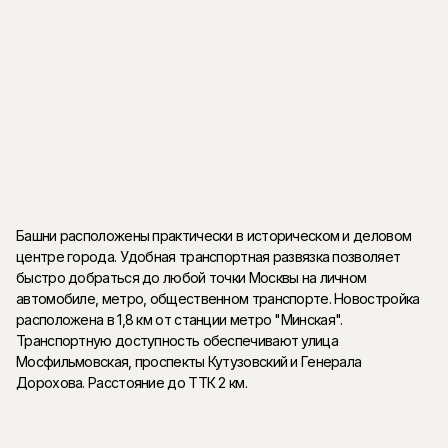
книжку в тени деревьев на газоне или скамейке, пообщаться с
соседями. Резидентам ЖК Woods доступна богатая
социально-коммерческая и развлекательная инфраструктура
района - детские клубы и сады, частные школы,
образовательные центры, Воробьевы горы, кафе и рестораны,
отделения банков и почты, учреждения здравоохранения,
торгово-развлекательные центры.
Башни расположены практически в историческом и деловом
центре города. Удобная транспортная развязка позволяет
быстро добраться до любой точки Москвы на личном
автомобиле, метро, общественном транспорте. Новостройка
расположена в 1,8 км от станции метро "Минская".
Транспортную доступность обеспечивают улица
Мосфильмовская, проспекты Кутузовский и Генерала
Дорохова. Расстояние до ТТК 2 км.