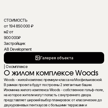
Получить подробности в WhatsApp
СТОИМОСТЬ
от 194 850 000 ₽
м2 от
900 000₽
Застройщик
AB Development
Галерея объекта
| О комплексе
О жилом комплексе Woods
Woods - жилой комплекс премиум-класса на Мосфильмовской.
В рамках проекта будут построены 2 элегантные башни.
Изюминка жилого комплекса Woods - собственное гольф-поле,
на которое жители могут попасть с внутреннего двора.
представляет широкий выбор планировок: от классических до
двухуровневых пентхаусов с большими террасами и