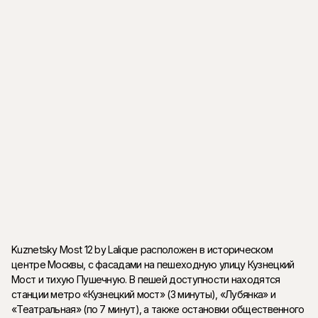
Апартаменты
Kuznetsky Most 12 by Lalique включает всего 60 апартаментов,
среди которых 22 уникальных видовых лота, включая
двухуровневые пространства и варианты с приватными
террасами. Пентхаусы предлагают свободные планировки,
просторные патио с выходом во внутренний двор и террасы с
видами на Кремль, старинные крыши и динамичные улицы
центра Москвы.
Kuznetsky Most 12 by Lalique расположен в историческом
центре Москвы, с фасадами на пешеходную улицу Кузнецкий
Мост и тихую Пушечную. В пешей доступности находятся
станции метро «Кузнецкий мост» (3 минуты), «Лубянка» и
«Театральная» (по 7 минут), а также остановки общественного