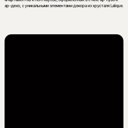
ар-деко, с уникальными элементами декора из хрусталя Lalique.