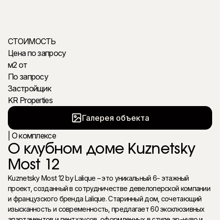
СТОИМОСТЬ
Цена по запросу
м2 от
По запросу
Застройщик
KR Properties
Галерея объекта
| О комплексе
О клубном доме Kuznetsky
Most 12
Kuznetsky Most 12 by Lalique – это уникальный 6- этажный
проект, созданный в сотрудничестве девелоперской компании
и французского бренда Lalique. Старинный дом, сочетающий
изысканность и современность, предлагает 60 эксклюзивных
апартаментов и пентхаусов, оформленных в стиле ар-нуво и