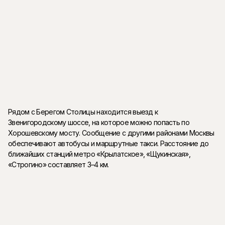
Локация
Элитный ЖК Берег Столицы находится на территории острова
Серебряный бор в Хорошевском районе Москвы. Берег
столицы расположен в окружении зелени. Остров Серебряный
бор богат на озера и парки. Его омывают со всех сторон
притоки реки-Москвы.
Рядом с Берегом Столицы находится выезд к
Звенигородскому шоссе, на которое можно попасть по
Хорошевскому мосту. Сообщение с другими районами Москвы
обеспечивают автобусы и маршрутные такси. Расстояние до
ближайших станций метро «Крылатское», «Щукинская»,
«Строгино» составляет 3–4 км.