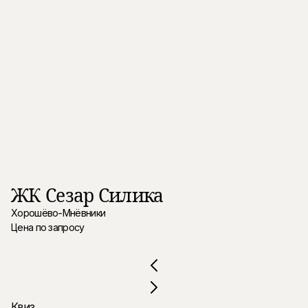
ЖК Сезар Силика
В
Хорошёво-Мнёвники
Х
Цена по запросу
Це
Квиз