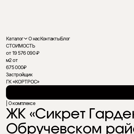
Каталог
О нас
Контакты
Блог
СТОИМОСТЬ
от 19 576 090 ₽
ЖИЛЫЕ КОМПЛЕКСЫ
м2 от
675 000₽
Застройщик
ОФИСНАЯ НЕДВИЖИМОСТЬ
ГК «КОРТРОС»
ОСОБНЯКИ В МОСКВЕ
| О комплексе
ЖК «Сикрет Гарде
Обручевском рай