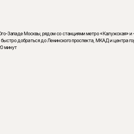
 свободные пространства позволяют реализовать индивидуальный дизайн. Площа
Юго-Западе Москвы, рядом со станциями метро «Калужская» и 
ыстро добраться до Ленинского проспекта, МКАД и центра гор
20 минут