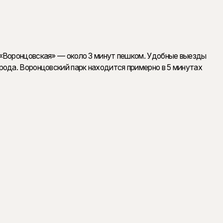
дь квартир — от 29 до 125 м²
«Воронцовская» — около 3 минут пешком. Удобные выезды
ода. Воронцовский парк находится примерно в 5 минутах