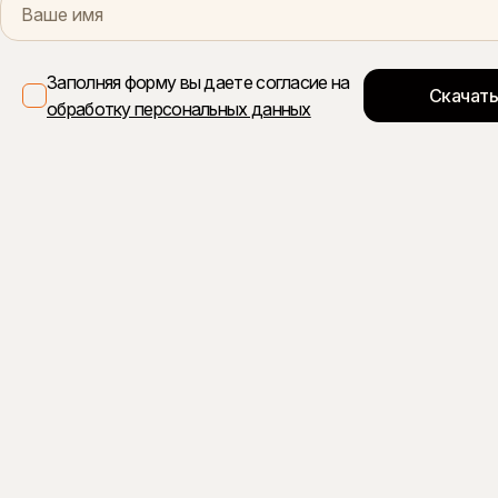
Заполняя форму вы даете согласие на
обработку персональных данных
Архитектура
ЖК «Сикрет Гарден» состоит из трёх корпусов пере
напоминают раскрывающиеся цветочные бутоны. Раз
панорамными видами из высотных корпусов.