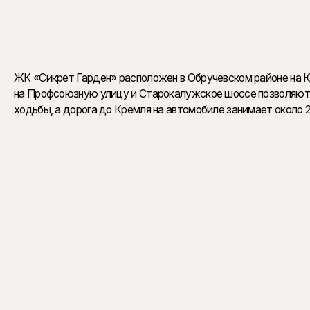
собственные террасы и патио, а высокие потолки и
ЖК «Сикрет Гарден» расположен в Обручевском районе на 
на Профсоюзную улицу и Старокалужское шоссе позволяют б
ходьбы, а дорога до Кремля на автомобиле занимает около 