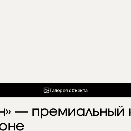
Галерея объекта
н» — премиальный к
оне